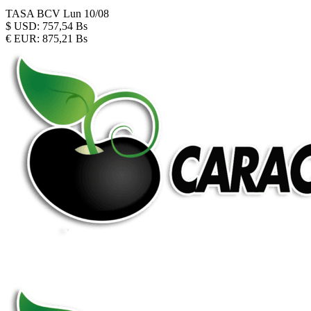
TASA BCV
Lun 10/08
$
USD:
757,54 Bs
€
EUR:
875,21 Bs