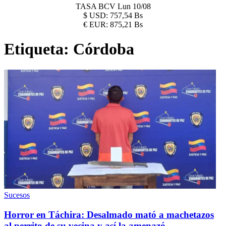
TASA BCV
Lun 10/08
$
USD:
757,54 Bs
€
EUR:
875,21 Bs
Etiqueta:
Córdoba
Sucesos
Horror en Táchira: Desalmado mató a machetazos
al perrito de su vecina y así la amenazó