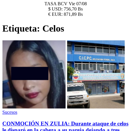
TASA BCV
Vie 07/08
$
USD:
756,70 Bs
€
EUR:
871,89 Bs
Etiqueta:
Celos
Sucesos
CONMOCIÓN EN ZULIA: Durante ataque de celos
le disparó en la cabeza a su pareja dejando a tres