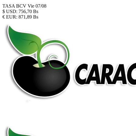
TASA BCV
Vie 07/08
$
USD:
756,70 Bs
€
EUR:
871,89 Bs