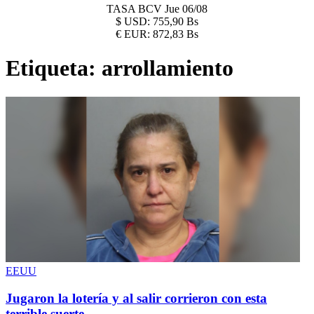
TASA BCV
Jue 06/08
$
USD:
755,90 Bs
€
EUR:
872,83 Bs
Etiqueta:
arrollamiento
EEUU
Jugaron la lotería y al salir corrieron con esta
terrible suerte