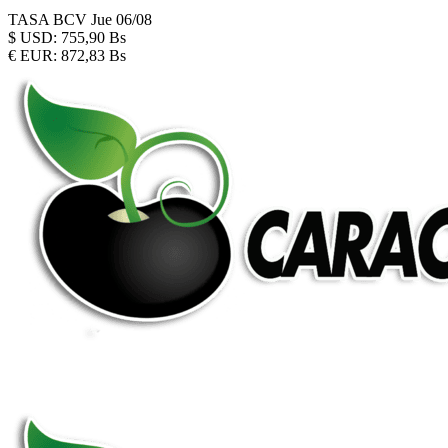
TASA BCV
Jue 06/08
$
USD:
755,90 Bs
€
EUR:
872,83 Bs