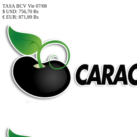
TASA BCV
Vie 07/08
$
USD:
756,70 Bs
€
EUR:
871,89 Bs