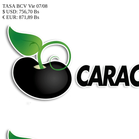
TASA BCV
Vie 07/08
$
USD:
756,70 Bs
€
EUR:
871,89 Bs