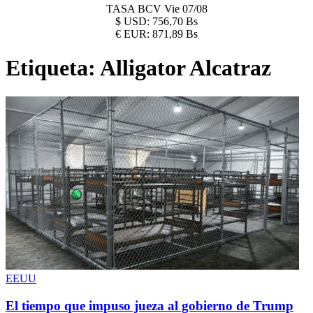
TASA BCV
Vie 07/08
$
USD:
756,70 Bs
€
EUR:
871,89 Bs
Etiqueta:
Alligator Alcatraz
EEUU
El tiempo que impuso jueza al gobierno de Trump