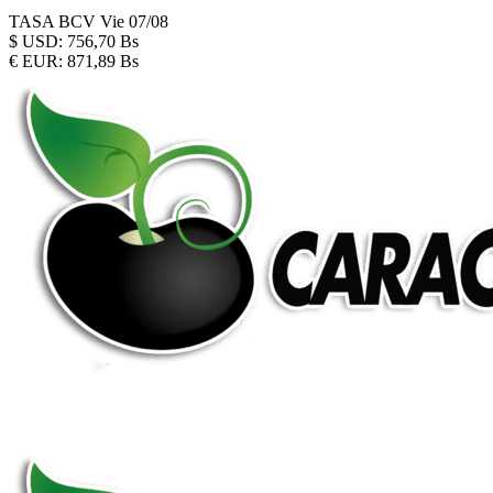
TASA BCV
Vie 07/08
$
USD:
756,70 Bs
€
EUR:
871,89 Bs