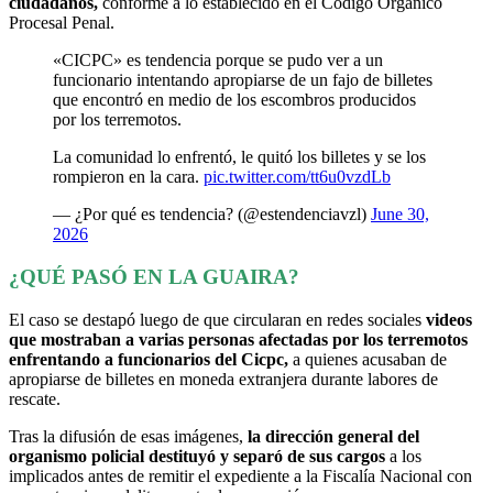
ciudadanos,
conforme a lo establecido en el Código Orgánico
Procesal Penal.
«CICPC» es tendencia porque se pudo ver a un
funcionario intentando apropiarse de un fajo de billetes
que encontró en medio de los escombros producidos
por los terremotos.
La comunidad lo enfrentó, le quitó los billetes y se los
rompieron en la cara.
pic.twitter.com/tt6u0vzdLb
— ¿Por qué es tendencia? (@estendenciavzl)
June 30,
2026
¿QUÉ PASÓ EN LA GUAIRA?
El caso se destapó luego de que circularan en redes sociales
videos
que mostraban a varias personas afectadas por los terremotos
enfrentando a funcionarios del Cicpc,
a quienes acusaban de
apropiarse de billetes en moneda extranjera durante labores de
rescate.
Tras la difusión de esas imágenes,
la dirección general del
organismo policial destituyó y separó de sus cargos
a los
implicados antes de remitir el expediente a la Fiscalía Nacional con