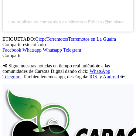
Una publicación compartida de Ministerio Público (@ministeriopublico_ve)
ETIQUETADO:
Cicpc
Terremotos
Terremotos en La Guaira
Compartir este artículo
Facebook
Whatsapp
Whatsapp
Telegram
Compartir
📲 Sigue nuestras noticias en tiempo real uniéndote a las
comunidades de Caraota Digital dando click:
WhatsApp
+
Telegram.
También tenemos app, descárgala:
iOS
y
Android
🌱