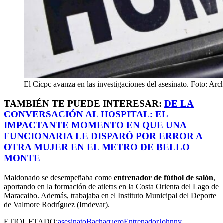
El Cicpc avanza en las investigaciones del asesinato. Foto: Arc
TAMBIÉN TE PUEDE INTERESAR:
DE LA
CONVERSACIÓN AL HOSPITAL: EL
IMPACTANTE MOMENTO EN QUE UNA
FUNCIONARIA LE DISPARÓ POR ERROR A
OTRA MUJER EN EL METRO DE BELLO
MONTE
Maldonado se desempeñaba como
entrenador de fútbol de salón
,
aportando en la formación de atletas en la Costa Orienta del Lago de
Maracaibo. Además, trabajaba en el Instituto Municipal del Deporte
de Valmore Rodríguez (Imdevar).
ETIQUETADO:
asesinato
Bachaquero
Entrenador
Johnny