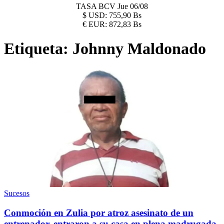
TASA BCV
Jue 06/08
$
USD:
755,90 Bs
€
EUR:
872,83 Bs
Etiqueta:
Johnny Maldonado
Sucesos
Conmoción en Zulia por atroz asesinato de un
entrenador, entraron a su casa en plena madrugada