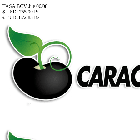
TASA BCV
Jue 06/08
$
USD:
755,90 Bs
€
EUR:
872,83 Bs