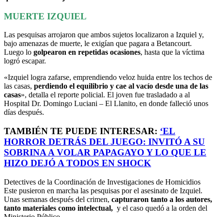
MUERTE IZQUIEL
Las pesquisas arrojaron que ambos sujetos localizaron a Izquiel y,
bajo amenazas de muerte, le exigían que pagara a Betancourt.
Luego lo
golpearon en repetidas ocasiones
, hasta que la víctima
logró escapar.
«Izquiel logra zafarse, emprendiendo veloz huida entre los techos de
las casas,
perdiendo el equilibrio y cae al vacío desde una de las
casas
», detalla el reporte policial. El joven fue trasladado a al
Hospital Dr. Domingo Luciani – El Llanito, en donde falleció unos
días después.
TAMBIÉN TE PUEDE INTERESAR:
‘
EL
HORROR DETRÁS DEL JUEGO: INVITÓ A SU
SOBRINA A VOLAR PAPAGAYO Y LO QUE LE
HIZO DEJÓ A TODOS EN SHOCK
Detectives de la Coordinación de Investigaciones de Homicidios
Este pusieron en marcha las pesquisas por el asesinato de Izquiel.
Unas semanas después del crimen,
capturaron tanto a los autores,
tanto materiales como intelectual,
y el caso quedó a la orden del
Ministerio Público.