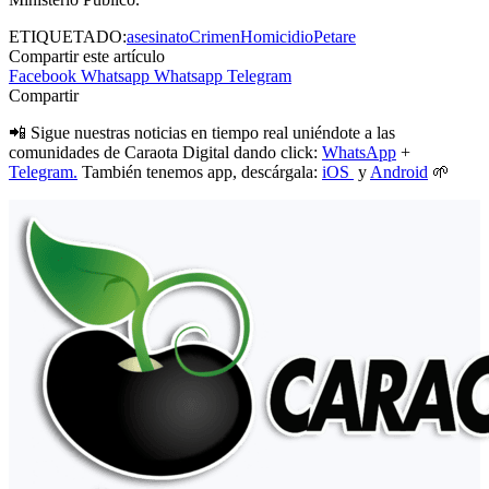
ETIQUETADO:
asesinato
Crimen
Homicidio
Petare
Compartir este artículo
Facebook
Whatsapp
Whatsapp
Telegram
Compartir
📲 Sigue nuestras noticias en tiempo real uniéndote a las
comunidades de Caraota Digital dando click:
WhatsApp
+
Telegram.
También tenemos app, descárgala:
iOS
y
Android
🌱