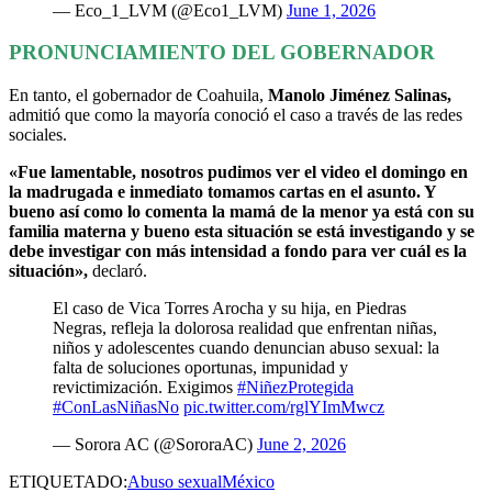
— Eco_1_LVM (@Eco1_LVM)
June 1, 2026
PRONUNCIAMIENTO DEL GOBERNADOR
En tanto, el gobernador de Coahuila,
Manolo Jiménez Salinas,
admitió que como la mayoría conoció el caso a través de las redes
sociales.
«Fue lamentable, nosotros pudimos ver el video el domingo en
la madrugada e inmediato tomamos cartas en el asunto. Y
bueno así como lo comenta la mamá de la menor ya está con su
familia materna y bueno esta situación se está investigando y se
debe investigar con más intensidad a fondo para ver cuál es la
situación»,
declaró.
El caso de Vica Torres Arocha y su hija, en Piedras
Negras, refleja la dolorosa realidad que enfrentan niñas,
niños y adolescentes cuando denuncian abuso sexual: la
falta de soluciones oportunas, impunidad y
revictimización. Exigimos
#NiñezProtegida
#ConLasNiñasNo
pic.twitter.com/rglYImMwcz
— Sorora AC (@SororaAC)
June 2, 2026
ETIQUETADO:
Abuso sexual
México