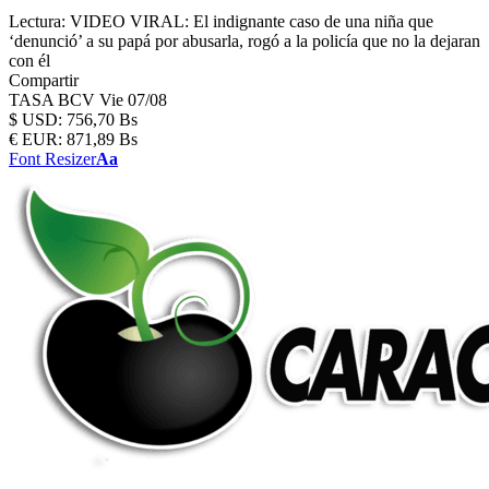
Lectura:
VIDEO VIRAL: El indignante caso de una niña que
‘denunció’ a su papá por abusarla, rogó a la policía que no la dejaran
con él
Compartir
TASA BCV
Vie 07/08
$
USD:
756,70 Bs
€
EUR:
871,89 Bs
Font Resizer
Aa