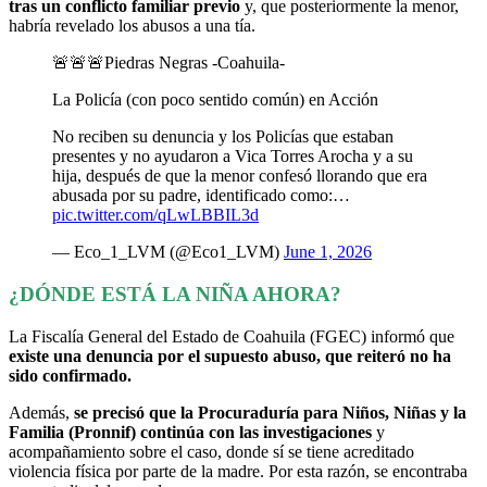
tras un conflicto familiar previo
y, que posteriormente la menor,
habría revelado los abusos a una tía.
🚨🚨🚨Piedras Negras -Coahuila-
La Policía (con poco sentido común) en Acción
No reciben su denuncia y los Policías que estaban
presentes y no ayudaron a Vica Torres Arocha y a su
hija, después de que la menor confesó llorando que era
abusada por su padre, identificado como:…
pic.twitter.com/qLwLBBIL3d
— Eco_1_LVM (@Eco1_LVM)
June 1, 2026
¿DÓNDE ESTÁ LA NIÑA AHORA?
La Fiscalía General del Estado de Coahuila (FGEC) informó que
existe una denuncia por el supuesto abuso, que reiteró no ha
sido confirmado.
Además,
se precisó que la Procuraduría para Niños, Niñas y la
Familia (Pronnif) continúa con las investigaciones
y
acompañamiento sobre el caso, donde sí se tiene acreditado
violencia física por parte de la madre.
Por esta razón, se encontraba