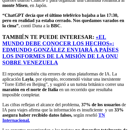
quienes usaron ChatGPT para organizar una caminata romántica al
monte Misen
, en Japón.
“ChatGPT decía que el último teleférico bajaba a las 17:30,
pero en realidad ya estaba cerrado. Nos quedamos varados en
la cima”
, contó Dana a la
BBC
.
TAMBIÉN TE PUEDE INTERESAR:
«EL
MUNDO DEBE CONOCER LOS HECHOS»:
EDMUNDO GONZÁLEZ ENVIARÁ A PAÍSES
LOS INFORMES DE LA MISIÓN DE LA ONU
SOBRE VENEZUELA
El reportaje también cita errores de otras plataformas de IA. La
aplicación
Layla
, por ejemplo, recomendó visitar una inexistente
“Torre Eiffel en Beijing”, y sugirió a un turista británico correr una
maratón en el norte de Italia
en un recorrido que resultaba
imposible completar.
Las cifras reflejan el alcance del problema,
37% de los usuarios
de
IA para viajes afirma que la información es insuficiente y un
33%
asegura haber recibido datos falsos,
según reseñó
TN
Internacional.