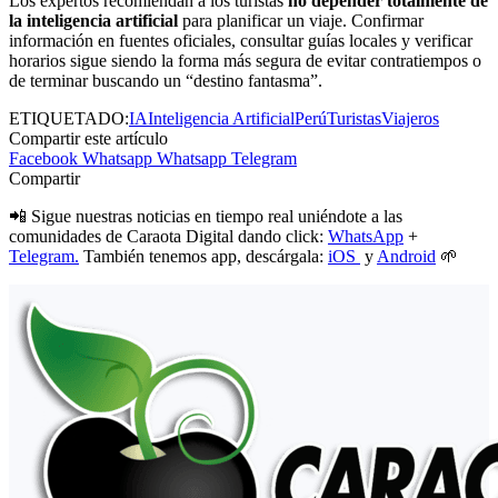
Los expertos recomiendan a los turistas
no depender totalmente de
la inteligencia artificial
para planificar un viaje. Confirmar
información en fuentes oficiales, consultar guías locales y verificar
horarios sigue siendo la forma más segura de evitar contratiempos o
de terminar buscando un “destino fantasma”.
ETIQUETADO:
IA
Inteligencia Artificial
Perú
Turistas
Viajeros
Compartir este artículo
Facebook
Whatsapp
Whatsapp
Telegram
Compartir
📲 Sigue nuestras noticias en tiempo real uniéndote a las
comunidades de Caraota Digital dando click:
WhatsApp
+
Telegram.
También tenemos app, descárgala:
iOS
y
Android
🌱