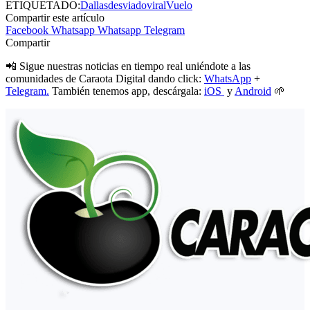
ETIQUETADO:
Dallas
desviado
viral
Vuelo
Compartir este artículo
Facebook
Whatsapp
Whatsapp
Telegram
Compartir
📲 Sigue nuestras noticias en tiempo real uniéndote a las
comunidades de Caraota Digital dando click:
WhatsApp
+
Telegram.
También tenemos app, descárgala:
iOS
y
Android
🌱