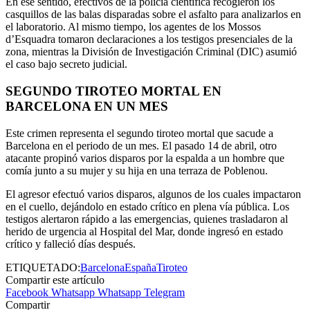
En ese sentido, efectivos de la policía científica recogieron los
casquillos de las balas disparadas sobre el asfalto para analizarlos en
el laboratorio. Al mismo tiempo, los agentes de los Mossos
d’Esquadra tomaron declaraciones a los testigos presenciales de la
zona, mientras la División de Investigación Criminal (DIC) asumió
el caso bajo secreto judicial.
SEGUNDO TIROTEO MORTAL EN
BARCELONA EN UN MES
Este crimen representa el segundo tiroteo mortal que sacude a
Barcelona en el periodo de un mes. El pasado 14 de abril, otro
atacante propinó varios disparos por la espalda a un hombre que
comía junto a su mujer y su hija en una terraza de Poblenou.
El agresor efectuó varios disparos, algunos de los cuales impactaron
en el cuello, dejándolo en estado crítico en plena vía pública. Los
testigos alertaron rápido a las emergencias, quienes trasladaron al
herido de urgencia al Hospital del Mar, donde ingresó en estado
crítico y falleció días después.
ETIQUETADO:
Barcelona
España
Tiroteo
Compartir este artículo
Facebook
Whatsapp
Whatsapp
Telegram
Compartir