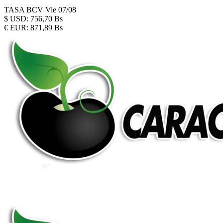
TASA BCV
Vie 07/08
$
USD:
756,70 Bs
€
EUR:
871,89 Bs