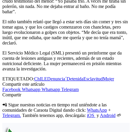
crudo testimonio del menor: “Yo pasaba frío. A veces me tiraba sin
polerón, sin nada. No me dejaba entrar al baño. No me podía
bañar”.
El niño también relató que llegó a estar seis días sin comer y tres sin
tomar agua, y que los castigos comenzaron con chancletas, pero
luego evolucionaron a golpes con objetos. “Me decía que era tonto,
inútil, que me odiaba, que nadie me quería y que no tenía mamá”,
declaró.
El Servicio Médico Legal (SML) presentó un preinforme que da
cuenta de lesiones antiguas y recientes, además de un estado
nutricional deficiente. La mujer permanecerá en prisión mientras
avanza la investigación.
ETIQUETADO:
ChILE
Denuncia´
Detenida
Esclavitud
Mujer
Compartir este artículo
Facebook
Whatsapp
Whatsapp
Telegram
Compartir
📲 Sigue nuestras noticias en tiempo real uniéndote a las
comunidades de Caraota Digital dando click:
WhatsApp
+
Telegram.
También tenemos app, descárgala:
iOS
y
Android
🌱