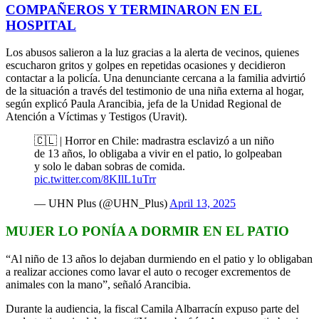
COMPAÑEROS Y TERMINARON EN EL
HOSPITAL
Los abusos salieron a la luz gracias a la alerta de vecinos, quienes
escucharon gritos y golpes en repetidas ocasiones y decidieron
contactar a la policía. Una denunciante cercana a la familia advirtió
de la situación a través del testimonio de una niña externa al hogar,
según explicó Paula Arancibia, jefa de la Unidad Regional de
Atención a Víctimas y Testigos (Uravit).
🇨🇱 | Horror en Chile: madrastra esclavizó a un niño
de 13 años, lo obligaba a vivir en el patio, lo golpeaban
y solo le daban sobras de comida.
pic.twitter.com/8KIlL1uTrr
— UHN Plus (@UHN_Plus)
April 13, 2025
MUJER LO PONÍA A DORMIR EN EL PATIO
“Al niño de 13 años lo dejaban durmiendo en el patio y lo obligaban
a realizar acciones como lavar el auto o recoger excrementos de
animales con la mano”, señaló Arancibia.
Durante la audiencia, la fiscal Camila Albarracín expuso parte del