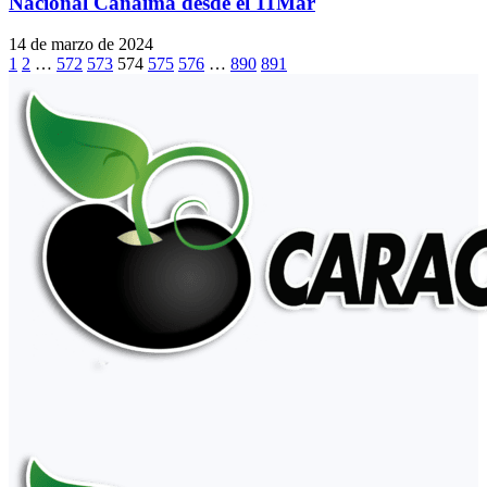
Nacional Canaima desde el 11Mar
14 de marzo de 2024
1
2
…
572
573
574
575
576
…
890
891