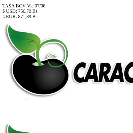
TASA BCV
Vie 07/08
$
USD:
756,70 Bs
€
EUR:
871,89 Bs