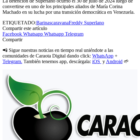
La detención de Superlano ocurrió el 30 de julio de 2024 luego de
convertirse en uno de los principales aliados de María Corina
Machado en su lucha por una transición democrática en Venezuela.
ETIQUETADO:
Barinas
caravana
Freddy Superlano
Compartir este artículo
Facebook
Whatsapp
Whatsapp
Telegram
Compartir
📲 Sigue nuestras noticias en tiempo real uniéndote a las
comunidades de Caraota Digital dando click:
WhatsApp
+
Telegram.
También tenemos app, descárgala:
iOS
y
Android
🌱