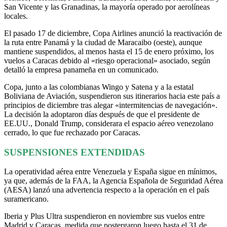
San Vicente y las Granadinas, la mayoría operado por aerolíneas
locales.
El pasado 17 de diciembre, Copa Airlines anunció la reactivación de
la ruta entre Panamá y la ciudad de Maracaibo (oeste), aunque
mantiene suspendidos, al menos hasta el 15 de enero próximo, los
vuelos a Caracas debido al «riesgo operacional» asociado, según
detalló la empresa panameña en un comunicado.
Copa, junto a las colombianas Wingo y Satena y a la estatal
Boliviana de Aviación, suspendieron sus itinerarios hacia este país a
principios de diciembre tras alegar «intermitencias de navegación».
La decisión la adoptaron días después de que el presidente de
EE.UU., Donald Trump, considerara el espacio aéreo venezolano
cerrado, lo que fue rechazado por Caracas.
SUSPENSIONES EXTENDIDAS
La operatividad aérea entre Venezuela y España sigue en mínimos,
ya que, además de la FAA, la Agencia Española de Seguridad Aérea
(AESA) lanzó una advertencia respecto a la operación en el país
suramericano.
Iberia y Plus Ultra suspendieron en noviembre sus vuelos entre
Madrid y Caracas, medida que postergaron luego hasta el 31 de