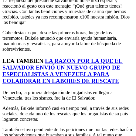
La respuesta del presidente salvadoreño no se hizo esperar y
reaccionó al gesto con este mensaje: “¡Qué gran talento tienes!
Gracias. Con tantas bendiciones y muestras de cariño que hemos
recibido, ustedes ya nos recompensaron x100 nuestra misión. Dios
los bendiga”.
Cabe destacar que, desde las primeras horas, luego de los
terremotos, Bukele anunció que enviaría ayuda humanitaria,
maquinarias y rescatistas, para apoyar la labor de búsqueda de
sobrevivientes.
LEA TAMBIÉN
LA RAZÓN POR LA QUE EL
SALVADOR ENVIÓ UN NUEVO GRUPO DE
ESPECIALISTAS A VENEZUELA PARA
COLABORAR EN LABORES DE RESCATE
De hecho, la primera delegación de brigadistas en llegar a
Venezuela, tras los sismos, fue la de El Salvador.
Además, Bukele informó casi en tiempo real, a través de sus redes
sociales, de cada uno de los rescates que los brigadistas de su país
lograron concretar.
También estuvo pendiente de las peticiones que por las redes hacían
los sobrevivientes que buscaban a sus familias. A tal punto que