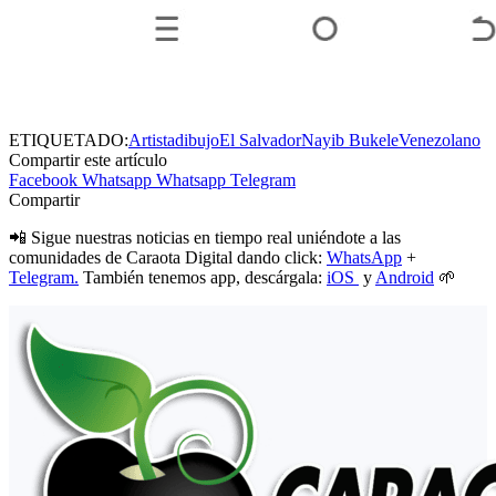
ETIQUETADO:
Artista
dibujo
El Salvador
Nayib Bukele
Venezolano
Compartir este artículo
Facebook
Whatsapp
Whatsapp
Telegram
Compartir
📲 Sigue nuestras noticias en tiempo real uniéndote a las
comunidades de Caraota Digital dando click:
WhatsApp
+
Telegram.
También tenemos app, descárgala:
iOS
y
Android
🌱