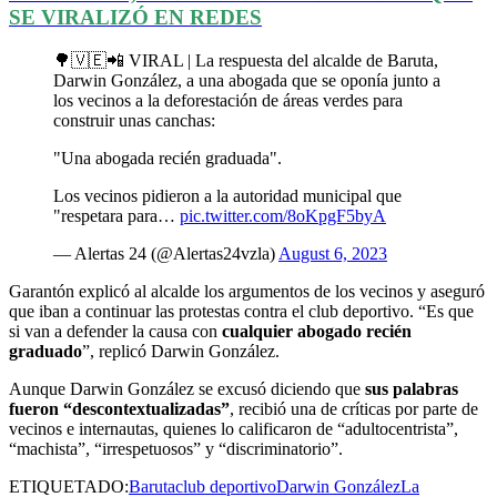
SE VIRALIZÓ EN REDES
🌳🇻🇪📲 VIRAL | La respuesta del alcalde de Baruta,
Darwin González, a una abogada que se oponía junto a
los vecinos a la deforestación de áreas verdes para
construir unas canchas:
"Una abogada recién graduada".
Los vecinos pidieron a la autoridad municipal que
"respetara para…
pic.twitter.com/8oKpgF5byA
— Alertas 24 (@Alertas24vzla)
August 6, 2023
Garantón explicó al alcalde los argumentos de los vecinos y aseguró
que iban a continuar las protestas contra el club deportivo. “Es que
si van a defender la causa con
cualquier abogado recién
graduado
”, replicó Darwin González.
Aunque Darwin González se excusó diciendo que
sus palabras
fueron “descontextualizadas”
, recibió una de críticas por parte de
vecinos e internautas, quienes lo calificaron de “adultocentrista”,
“machista”, “irrespetuosos” y “discriminatorio”.
ETIQUETADO:
Baruta
club deportivo
Darwin González
La