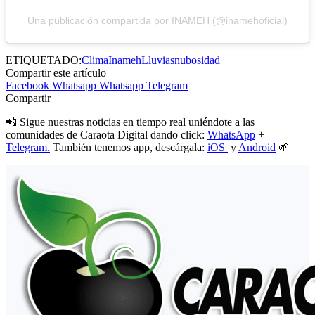
Una publicación compartida por INAMEH (@inamehoficial)
ETIQUETADO:
Clima
Inameh
Lluvias
nubosidad
Compartir este artículo
Facebook
Whatsapp
Whatsapp
Telegram
Compartir
📲 Sigue nuestras noticias en tiempo real uniéndote a las
comunidades de Caraota Digital dando click:
WhatsApp
+
Telegram.
También tenemos app, descárgala:
iOS
y
Android
🌱