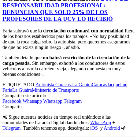
RESPONSABILIDAD PROFESIONAL:
DENUNCIAN QUE SOLO 25% DE LOS
PROFESORES DE LA UCV LO RECIBIÓ
Faría subrayó que
la circulación continuará con normalidad
fuera
de los horarios establecidos para los trabajos. «No hay posibilidad
de que la roca caiga sobre la autopista, pero queremos asegurarnos
de que no exista ningún riesgo», añadió.
También detalló que
no habrá restricción de la circulación de la
carga pesada
. Sin embargo, exhortó a los conductores de estos
vehículos a usar la carretera vieja, alegando que «está en muy
buenas condiciones».
ETIQUETADO:
Autopista Caracas-La Guaira
Caracas
Jacqueline
Faría
La Guaira
Ministerio de Transporte
Compartir este artículo
Facebook
Whatsapp
Whatsapp
Telegram
Compartir
📲 Sigue nuestras noticias en tiempo real uniéndote a las
comunidades de Caraota Digital dando click:
WhatsApp
+
Telegram.
También tenemos app, descárgala:
iOS
y
Android
🌱