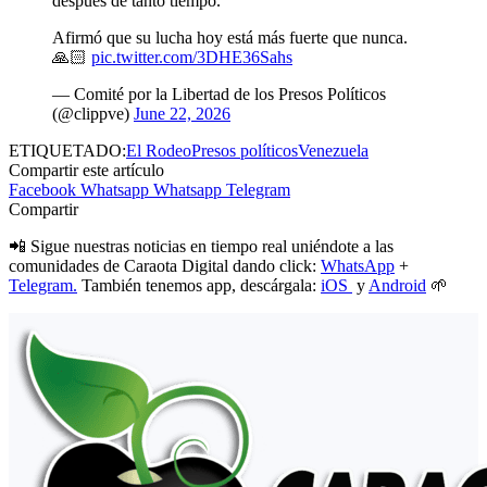
después de tanto tiempo.
Afirmó que su lucha hoy está más fuerte que nunca.
🙏🏻
pic.twitter.com/3DHE36Sahs
— Comité por la Libertad de los Presos Políticos
(@clippve)
June 22, 2026
ETIQUETADO:
El Rodeo
Presos políticos
Venezuela
Compartir este artículo
Facebook
Whatsapp
Whatsapp
Telegram
Compartir
📲 Sigue nuestras noticias en tiempo real uniéndote a las
comunidades de Caraota Digital dando click:
WhatsApp
+
Telegram.
También tenemos app, descárgala:
iOS
y
Android
🌱