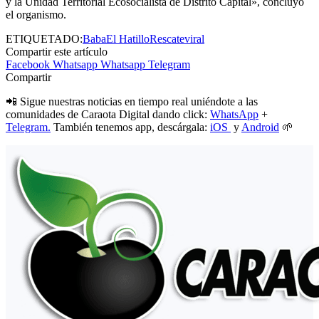
y la Unidad Territorial Ecosocialista de Distrito Capital», concluyó
el organismo.
ETIQUETADO:
Baba
El Hatillo
Rescate
viral
Compartir este artículo
Facebook
Whatsapp
Whatsapp
Telegram
Compartir
📲 Sigue nuestras noticias en tiempo real uniéndote a las
comunidades de Caraota Digital dando click:
WhatsApp
+
Telegram.
También tenemos app, descárgala:
iOS
y
Android
🌱