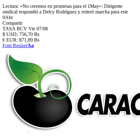
Lectura:
«No creemos en promesas para el 1May»: Dirigente
sindical respondió a Delcy Rodríguez y reiteró marcha para este
9Abr
Compartir
TASA BCV
Vie 07/08
$
USD:
756,70 Bs
€
EUR:
871,89 Bs
Font Resizer
Aa