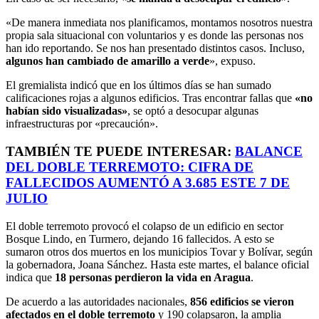
«De manera inmediata nos planificamos, montamos nosotros nuestra
propia sala situacional con voluntarios y es donde las personas nos
han ido reportando. Se nos han presentado distintos casos. Incluso,
algunos han cambiado de amarillo a verde
», expuso.
El gremialista indicó que en los últimos días se han sumado
calificaciones rojas a algunos edificios. Tras encontrar fallas que
«no
habían sido visualizadas»
, se optó a desocupar algunas
infraestructuras por «precaución».
TAMBIÉN TE PUEDE INTERESAR:
BALANCE
DEL DOBLE TERREMOTO: CIFRA DE
FALLECIDOS AUMENTÓ A 3.685 ESTE 7 DE
JULIO
El doble terremoto provocó el colapso de un edificio en sector
Bosque Lindo, en Turmero, dejando 16 fallecidos. A esto se
sumaron otros dos muertos en los municipios Tovar y Bolívar, según
la gobernadora, Joana Sánchez. Hasta este martes, el balance oficial
indica que
18 personas perdieron la vida en Aragua
.
De acuerdo a las autoridades nacionales,
856 edificios se vieron
afectados en el doble terremoto
y 190 colapsaron, la amplia