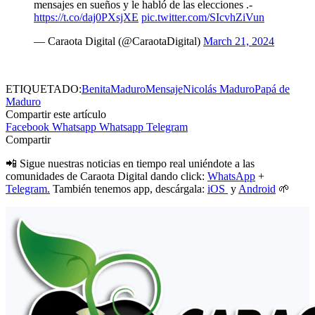
mensajes en sueños y le habló de las elecciones .-
https://t.co/daj0PXsjXE
pic.twitter.com/SIcvhZiVun
— Caraota Digital (@CaraotaDigital)
March 21, 2024
ETIQUETADO:
Benita
Maduro
Mensaje
Nicolás Maduro
Papá de
Maduro
Compartir este artículo
Facebook
Whatsapp
Whatsapp
Telegram
Compartir
📲 Sigue nuestras noticias en tiempo real uniéndote a las
comunidades de Caraota Digital dando click:
WhatsApp
+
Telegram.
También tenemos app, descárgala:
iOS
y
Android
🌱