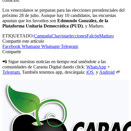
comicios.
Los venezolanos se preparan para las elecciones presidenciales del
próximo 28 de julio. Aunque hay 10 candidatos, las encuestas
apuntan que los favoritos son
Edmundo González, de la
Plataforma Unitaria Democrática (PUD)
, y Maduro.
ETIQUETADO:
Campaña
Chavista
elecciones
Falcón
Maduro
Compartir este artículo
Facebook
Whatsapp
Whatsapp
Telegram
Compartir
📲 Sigue nuestras noticias en tiempo real uniéndote a las
comunidades de Caraota Digital dando click:
WhatsApp
+
Telegram.
También tenemos app, descárgala:
iOS
y
Android
🌱