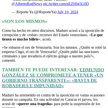
@AlbertoRodNews
pic.twitter.com/nEZHIg5G0D
— Reporte Ya (@ReporteYa)
July 19, 2024
«SON LOS MISMOS»
Como ha hecho en otros discursos, Maduro acusó a la oposición de
corrupción y de «robar» recursos del Estado venezolano. «
Lo que
tienen es mucho billete
», acotó.
«Se robaron el oro de Venezuela. Son los mismos. ¿Quién se robó la
empresa Citgo, el oro de Venezuela? ¿Quién pidió las sanciones
criminales y que invadiera el ejército gringo a nuestro país?»,
comentó.
TAMBIÉN TE PUEDE INTERESAR:
EDMUNDO
GONZÁLEZ SE COMPROMETE A TENER «UN
GOBIERNO TRANSPARENTE»: «BASTA DE
ROBADERA E IMPUNIDAD»
Maduro ha arremetido en contra de la oposición en varias ocasiones
durante su campaña. En una actividad en Caracas el jueves, los
acusó de «
querer una tragedia»
para pedir la suspensión de los