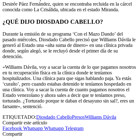
Desirée Páez Fernández, quien se encontraba recluida en la cárcel
conocida como La Crisálida, ubicada en el estado Miranda.
¿QUÉ DIJO DIOSDADO CABELLO?
Durante la emisión de su programa ‘Con el Mazo Dando’ del
pasado miércoles, Diosdado Cabello precisó que Williams Dávila le
generó al Estado una «alta suma de dinero» en una clínica privada
donde, según alegó, se le recluyó desde el primer día de su
detención.
«Williams Dávila, voy a sacar la cuenta de lo que pagamos nosotros
en tu recuperación física en la clínica donde te teníamos
hospitalizados. Una clínica para que sigas hablando paja. Ya estás
‘curaíto’, pero cuando estabas detenido te teníamos hospedado en
una clínica. Voy a sacar la cuenta de cuanto pagamos nosotros el
Estado venezolano y ahora sales a decir que te teníamos preso,
torturado. ¿Torturado porque te daban el desayuno sin sal?, eres un
farsante», sentenció.
ETIQUETADO:
Diosdado Cabello
Presos
Williams Dávila
Compartir este artículo
Facebook
Whatsapp
Whatsapp
Telegram
Compartir