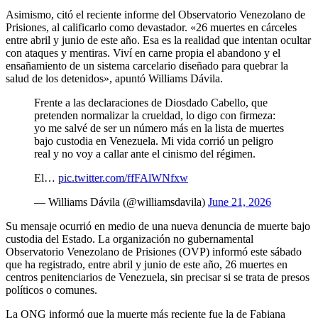
Asimismo, citó el reciente informe del Observatorio Venezolano de
Prisiones, al calificarlo como devastador. «26 muertes en cárceles
entre abril y junio de este año. Esa es la realidad que intentan ocultar
con ataques y mentiras. Viví en carne propia el abandono y el
ensañamiento de un sistema carcelario diseñado para quebrar la
salud de los detenidos», apuntó Williams Dávila.
Frente a las declaraciones de Diosdado Cabello, que
pretenden normalizar la crueldad, lo digo con firmeza:
yo me salvé de ser un número más en la lista de muertes
bajo custodia en Venezuela. Mi vida corrió un peligro
real y no voy a callar ante el cinismo del régimen.
El…
pic.twitter.com/ffFAlWNfxw
— Williams Dávila (@williamsdavila)
June 21, 2026
Su mensaje ocurrió en medio de una nueva denuncia de muerte bajo
custodia del Estado. La organización no gubernamental
Observatorio Venezolano de Prisiones (OVP) informó este sábado
que ha registrado, entre abril y junio de este año, 26 muertes en
centros penitenciarios de Venezuela, sin precisar si se trata de presos
políticos o comunes.
La ONG informó que la muerte más reciente fue la de Fabiana