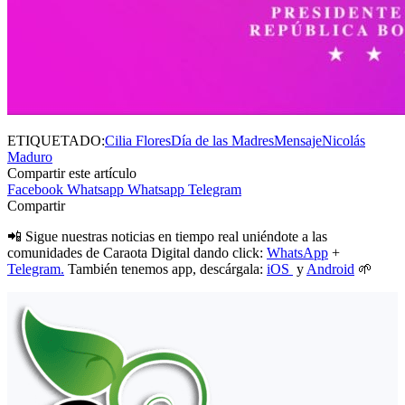
ETIQUETADO:
Cilia Flores
Día de las Madres
Mensaje
Nicolás
Maduro
Compartir este artículo
Facebook
Whatsapp
Whatsapp
Telegram
Compartir
📲 Sigue nuestras noticias en tiempo real uniéndote a las
comunidades de Caraota Digital dando click:
WhatsApp
+
Telegram.
También tenemos app, descárgala:
iOS
y
Android
🌱