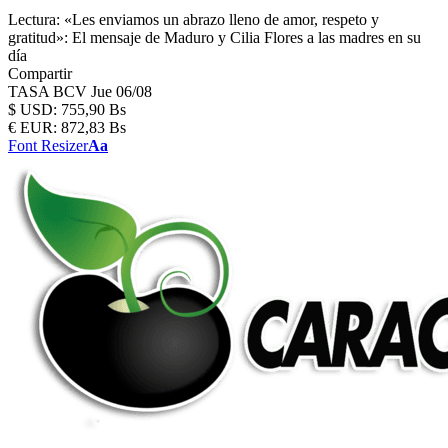
Lectura:
«Les enviamos un abrazo lleno de amor, respeto y
gratitud»: El mensaje de Maduro y Cilia Flores a las madres en su
día
Compartir
TASA BCV
Jue 06/08
$
USD:
755,90 Bs
€
EUR:
872,83 Bs
Font Resizer
Aa