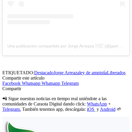
Una publicación compartida por Jorge Arreaza 🇻🇪 (@jaarreaza.ve)
ETIQUETADO:
Destacado
Jorge Arreaza
ley de amnistía
Liberados
Compartir este artículo
Facebook
Whatsapp
Whatsapp
Telegram
Compartir
📲 Sigue nuestras noticias en tiempo real uniéndote a las
comunidades de Caraota Digital dando click:
WhatsApp
+
Telegram.
También tenemos app, descárgala:
iOS
y
Android
🌱