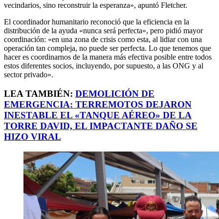
vecindarios, sino reconstruir la esperanza», apuntó Fletcher.
El coordinador humanitario reconoció que la eficiencia en la
distribución de la ayuda «nunca será perfecta», pero pidió mayor
coordinación: «en una zona de crisis como esta, al lidiar con una
operación tan compleja, no puede ser perfecta. Lo que tenemos que
hacer es coordinarnos de la manera más efectiva posible entre todos
estos diferentes socios, incluyendo, por supuesto, a las ONG y al
sector privado».
LEA TAMBIÉN:
DEMOLICIÓN DE
EMERGENCIA: TERREMOTOS DEJARON
INESTABLE EL «TANQUE AÉREO» DE LA
TORRE DAVID, EL IMPACTANTE DAÑO SE
HIZO VIRAL