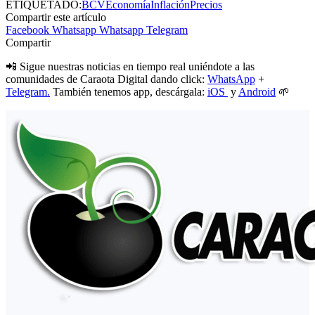
ETIQUETADO:
BCV
Economía
Inflación
Precios
Compartir este artículo
Facebook
Whatsapp
Whatsapp
Telegram
Compartir
📲 Sigue nuestras noticias en tiempo real uniéndote a las
comunidades de Caraota Digital dando click:
WhatsApp
+
Telegram.
También tenemos app, descárgala:
iOS
y
Android
🌱