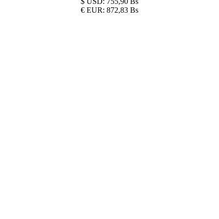
$
USD:
755,90 Bs
€
EUR:
872,83 Bs