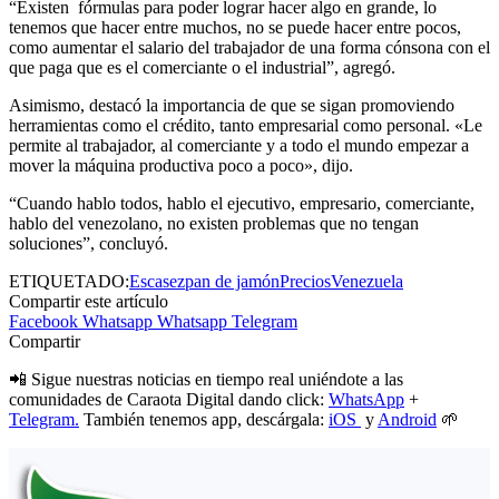
“Existen fórmulas para poder lograr hacer algo en grande, lo
tenemos que hacer entre muchos, no se puede hacer entre pocos,
como aumentar el salario del trabajador de una forma cónsona con el
que paga que es el comerciante o el industrial”, agregó.
Asimismo, destacó la importancia de que se sigan promoviendo
herramientas como el crédito, tanto empresarial como personal. «Le
permite al trabajador, al comerciante y a todo el mundo empezar a
mover la máquina productiva poco a poco», dijo.
“Cuando hablo todos, hablo el ejecutivo, empresario, comerciante,
hablo del venezolano, no existen problemas que no tengan
soluciones”, concluyó.
ETIQUETADO:
Escasez
pan de jamón
Precios
Venezuela
Compartir este artículo
Facebook
Whatsapp
Whatsapp
Telegram
Compartir
📲 Sigue nuestras noticias en tiempo real uniéndote a las
comunidades de Caraota Digital dando click:
WhatsApp
+
Telegram.
También tenemos app, descárgala:
iOS
y
Android
🌱