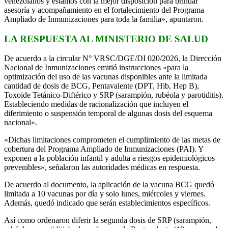
venezolanos y estamos con la mejor disposición para brindar
asesoría y acompañamiento en el fortalecimiento del Programa
Ampliado de Inmunizaciones para toda la familia», apuntaron.
LA RESPUESTA AL MINISTERIO DE SALUD
De acuerdo a la circular N° VRSC/DGE/DI 020/2026, la Dirección
Nacional de Inmunizaciones emitió instrucciones «para la
optimización del uso de las vacunas disponibles ante la limitada
cantidad de dosis de BCG, Pentavalente (DPT, Hib, Hep B),
Toxoide Tetánico-Diftérico y SRP (sarampión, rubéola y parotiditis).
Estableciendo medidas de racionalización que incluyen el
diferimiento o suspensión temporal de algunas dosis del esquema
nacional».
«Dichas limitaciones comprometen el cumplimiento de las metas de
cobertura del Programa Ampliado de Inmunizaciones (PAI). Y
exponen a la población infantil y adulta a riesgos epidemiológicos
prevenibles», señalaron las autoridades médicas en respuesta.
De acuerdo al documento, la aplicación de la vacuna BCG quedó
limitada a 10 vacunas por día y solo lunes, miércoles y viernes.
Además, quedó indicado que serán establecimientos específicos.
Así como ordenaron diferir la segunda dosis de SRP (sarampión,