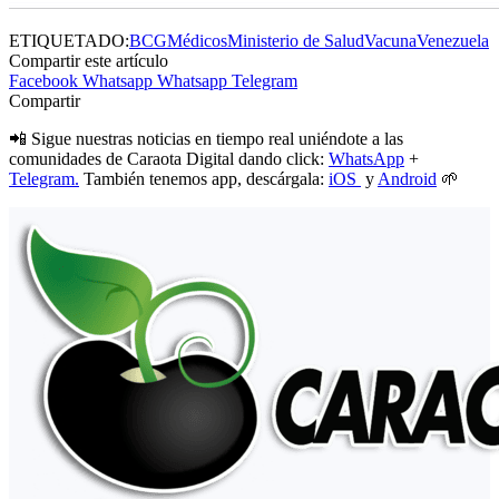
ETIQUETADO:
BCG
Médicos
Ministerio de Salud
Vacuna
Venezuela
Compartir este artículo
Facebook
Whatsapp
Whatsapp
Telegram
Compartir
📲 Sigue nuestras noticias en tiempo real uniéndote a las
comunidades de Caraota Digital dando click:
WhatsApp
+
Telegram.
También tenemos app, descárgala:
iOS
y
Android
🌱