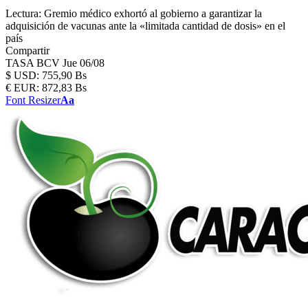
Lectura:
Gremio médico exhortó al gobierno a garantizar la
adquisición de vacunas ante la «limitada cantidad de dosis» en el
país
Compartir
TASA BCV
Jue 06/08
$
USD:
755,90 Bs
€
EUR:
872,83 Bs
Font Resizer
Aa