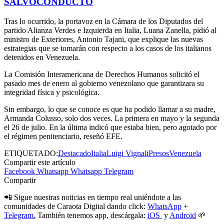
SALVOCONDUCTO
Tras lo ocurrido, la portavoz en la Cámara de los Diputados del
partido Alianza Verdes e Izquierda en Italia, Luana Zanella, pidió al
ministro de Exteriores, Antonio Tajani, que explique las nuevas
estrategias que se tomarán con respecto a los casos de los italianos
detenidos en Venezuela.
La Comisión Interamericana de Derechos Humanos solicitó el
pasado mes de enero al gobierno venezolano que garantizara su
integridad física y psicológica.
Sin embargo, lo que se conoce es que ha podido llamar a su madre,
Armanda Colusso, solo dos veces. La primera en mayo y la segunda
el 26 de julio. En la última indicó que estaba bien, pero agotado por
el régimen penitenciario, reseñó EFE.
ETIQUETADO:
Destacado
Italia
Luigi Vignali
Presos
Venezuela
Compartir este artículo
Facebook
Whatsapp
Whatsapp
Telegram
Compartir
📲 Sigue nuestras noticias en tiempo real uniéndote a las
comunidades de Caraota Digital dando click:
WhatsApp
+
Telegram.
También tenemos app, descárgala:
iOS
y
Android
🌱