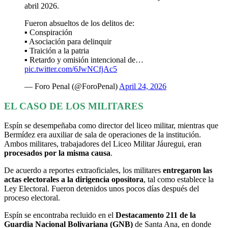
abril 2026.
Fueron absueltos de los delitos de:
▪️ Conspiración
▪️ Asociación para delinquir
▪️ Traición a la patria
▪️ Retardo y omisión intencional de…
pic.twitter.com/6JwNCfjAc5
— Foro Penal (@ForoPenal)
April 24, 2026
EL CASO DE LOS MILITARES
Espín se desempeñaba como director del liceo militar, mientras que
Bermídez era auxiliar de sala de operaciones de la institución.
Ambos militares, trabajadores del Liceo Militar Jáuregui, eran
procesados por la misma causa
.
De acuerdo a reportes extraoficiales, los militares
entregaron las
actas electorales a la dirigencia opositora
, tal como establece la
Ley Electoral. Fueron detenidos unos pocos días después del
proceso electoral.
Espín se encontraba recluido en el
Destacamento 211 de la
Guardia Nacional Bolivariana (GNB)
de Santa Ana, en donde