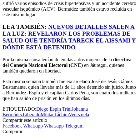
sufrió varios episodios de crisis hipertensivas y un accidente cerebro
vascular isquémico (ACV). Bermúdez también estuvo recluida en
este mismo lugar.
LEA TAMBIÉN:
NUEVOS DETALLES SALEN A
LA LUZ: REVELARON LOS PROBLEMAS DE
SALUD QUE TENDRÍA TARECK EL AISSAMI Y
DÓNDE ESTÁ DETENIDO
Por la misma causa tenían detenidas a dos mujeres de la
directiva
del Consejo Nacional Electoral (CNE)
en Jáuregui, quienes
también quedaron en libertad.
Esta misma semana también fue excarcelado José de Jesús Gámez
Bustamante, quien llevaba más de 11 años detenido sin juicio. Junto
a Bermúdez, Espín y el capitán Carlos Pena, son cuatro los militares
que han salido de prisión en los últimos días.
ETIQUETADO:
Diego Espín Trini
Johanna
Bermúdez
Liberado
Militar
Táchira
Venezuela
Compartir este artículo
Facebook
Whatsapp
Whatsapp
Telegram
Compartir