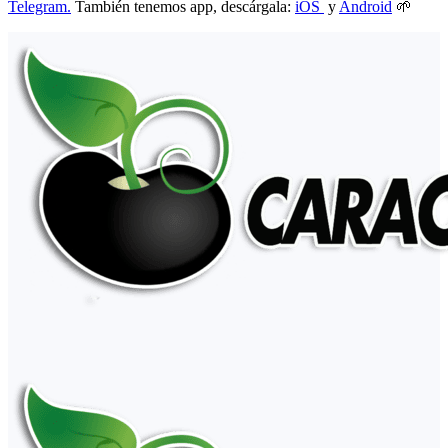
Telegram.
También tenemos app, descárgala:
iOS
y
Android
🌱