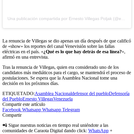
Una publicación compartida por Ernesto Villegas Poljak (@ernestovillegaspoljak)
La renuncia de Villegas se dio apenas un día después de que calificó
de «show» los reportes del canal Venevisión sobre las fallas
eléctricas en el país. «
¿Qué es lo que hay detrás de esa línea?
»,
afirmó en una entrevista.
Tras la renuncia de Villegas, quien era considerado uno de los
candidatos más mediáticos para el cargo, se mantendrá el proceso de
postulaciones. Se espera que la Asamblea Nacional tome una
decisión en los próximos días.
ETIQUETADO:
Asamblea Nacional
defensor del pueblo
Defensoría
del Pueblo
Ernesto Villegas
Venezuela
Compartir este artículo
Facebook
Whatsapp
Whatsapp
Telegram
Compartir
📲 Sigue nuestras noticias en tiempo real uniéndote a las
comunidades de Caraota Digital dando click:
WhatsApp
+