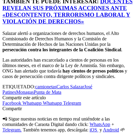
TAMBIÉN TE PUEDE INTERESAR:
DOCENTES
REVELAN SUS PRÓXIMAS ACCIONES ANTE
«DESCONTENTO, TERRORISMO LABORAL Y
VIOLACIÓN DE DERECHOS»
Salazar alertó a organizaciones de derechos humanos, el Alto
Comisionado de Derechos Humanos y la Comisión de
Determinación de Hechos de las Naciones Unidas por la
persecución contra los integrantes de la Coalición Sindical
.
Las autoridades han excarcelado a cientos de personas en los
últimos meses, en el marco de la Ley de Amnistía. Sin embargo,
ONG han alertado que todavía
hay cientos de presos políticos
y
casos de persecución contra dirigente políticos y sindicales.
ETIQUETADO:
camionetas
Carlos Salazar
José
Patines
Monagas
Punta de Mata
Compartir este artículo
Facebook
Whatsapp
Whatsapp
Telegram
Compartir
📲 Sigue nuestras noticias en tiempo real uniéndote a las
comunidades de Caraota Digital dando click:
WhatsApp
+
Telegram.
También tenemos app, descárgala:
iOS
y
Android
🌱