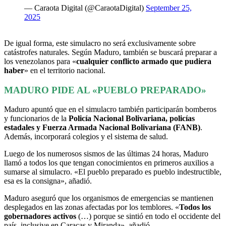
— Caraota Digital (@CaraotaDigital)
September 25,
2025
De igual forma, este simulacro no será exclusivamente sobre
catástrofes naturales. Según Maduro, también se buscará preparar a
los venezolanos para «
cualquier conflicto armado que pudiera
haber
» en el territorio nacional.
MADURO PIDE AL «PUEBLO PREPARADO»
Maduro apuntó que en el simulacro también participarán bomberos
y funcionarios de la
Policía Nacional Bolivariana, policías
estadales y Fuerza Armada Nacional Bolivariana (FANB)
.
Además, incorporará colegios y el sistema de salud.
Luego de los numerosos sismos de las últimas 24 horas, Maduro
llamó a todos los que tengan conocimientos en primeros auxilios a
sumarse al simulacro. «El pueblo preparado es pueblo indestructible,
esa es la consigna», añadió.
Maduro aseguró que los organismos de emergencias se mantienen
desplegados en las zonas afectadas por los temblores. «
Todos los
gobernadores activos
(…) porque se sintió en todo el occidente del
país, inclusive en Caracas y Miranda», añadió.