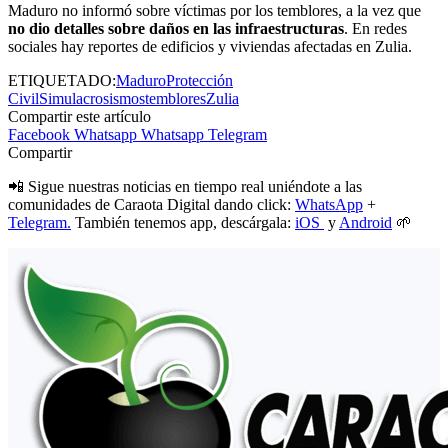
Maduro no informó sobre víctimas por los temblores, a la vez que
no dio detalles sobre daños en las infraestructuras
. En redes
sociales hay reportes de edificios y viviendas afectadas en Zulia.
ETIQUETADO:
Maduro
Protección
Civil
Simulacro
sismos
temblores
Zulia
Compartir este artículo
Facebook
Whatsapp
Whatsapp
Telegram
Compartir
📲 Sigue nuestras noticias en tiempo real uniéndote a las
comunidades de Caraota Digital dando click:
WhatsApp
+
Telegram.
También tenemos app, descárgala:
iOS
y
Android
🌱