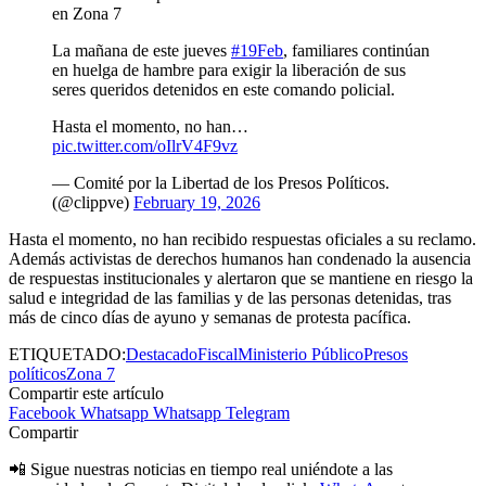
en Zona 7
La mañana de este jueves
#19Feb
, familiares continúan
en huelga de hambre para exigir la liberación de sus
seres queridos detenidos en este comando policial.
Hasta el momento, no han…
pic.twitter.com/oIlrV4F9vz
— Comité por la Libertad de los Presos Políticos.
(@clippve)
February 19, 2026
Hasta el momento, no han recibido respuestas oficiales a su reclamo.
Además activistas de derechos humanos han condenado la ausencia
de respuestas institucionales y alertaron que se mantiene en riesgo la
salud e integridad de las familias y de las personas detenidas, tras
más de cinco días de ayuno y semanas de protesta pacífica.
ETIQUETADO:
Destacado
Fiscal
Ministerio Público
Presos
políticos
Zona 7
Compartir este artículo
Facebook
Whatsapp
Whatsapp
Telegram
Compartir
📲 Sigue nuestras noticias en tiempo real uniéndote a las