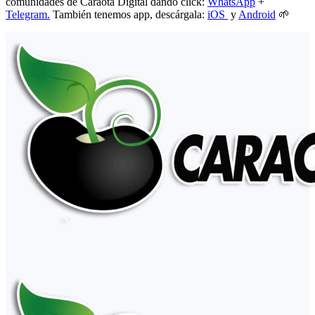
comunidades de Caraota Digital dando click:
WhatsApp
+
Telegram.
También tenemos app, descárgala:
iOS
y
Android
🌱