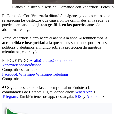
Daños que sufrió la sede del Comando con Venezuela. Fotos: co
El Comando Con Venezuela difundió imágenes y videos en los que
se aprecian los destrozos que causaron los criminales en la sede. Se
puede apreciar que
dejaron graffitis en las paredes
antes de
abandonar el lugar.
Vente Venezuela alertó sobre el asalto a la sede. «Denunciamos la
arremetida e inseguridad
a la que somos sometidos por razones
políticas y alertamos al mundo sobre la protección de nuestros
miembros», concluyó.
ETIQUETADO:
Asalto
Caracas
Comando con
Venezuela
oposición
sede
Compartir este artículo
Facebook
Whatsapp
Whatsapp
Telegram
Compartir
📲 Sigue nuestras noticias en tiempo real uniéndote a las
comunidades de Caraota Digital dando click:
WhatsApp
+
Telegram.
También tenemos app, descárgala:
iOS
y
Android
🌱