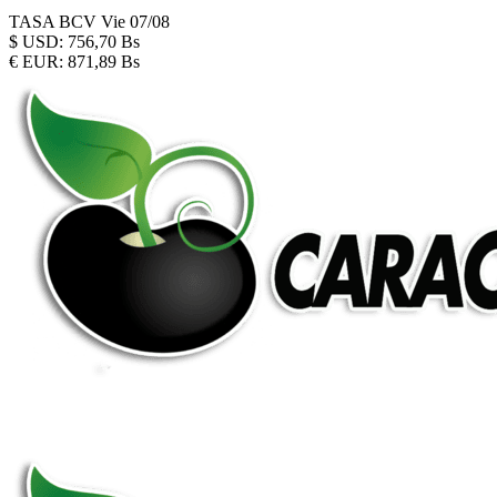
TASA BCV
Vie 07/08
$
USD:
756,70 Bs
€
EUR:
871,89 Bs