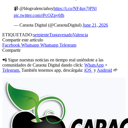
📹 @blogvalenciahoy
https://t.co/NF4uv7jPNl
pic.twitter.com/rPcOZpy6fh
— Caraota Digital (@CaraotaDigital)
June 21, 2026
ETIQUETADO:
serpiente
Tragavenado
Valencia
Compartir este artículo
Facebook
Whatsapp
Whatsapp
Telegram
Compartir
📲 Sigue nuestras noticias en tiempo real uniéndote a las
comunidades de Caraota Digital dando click:
WhatsApp
+
Telegram.
También tenemos app, descárgala:
iOS
y
Android
🌱