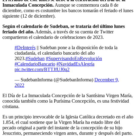
Inmaculada Concepción.
Aunque se conmemora cada 8 de
diciembre, como es costumbre los bancos tomarán el feriado el lunes
siguiente (12 de diciembre).
Según el calendario de Sudeban, se trataría del último lunes
feriado del año.
Además, a través de su cuenta de Twitter
compartieron el calendario de celebraciones de 2023.
#DeInterés
|| Sudeban pone a la disposición de toda la
ciudadanía, el calendario bancario del año
2023.
#Sudeban
#SupervisandoEnRevolución
#CalendarioBancario
#NavidadEsAlegría
pic.twitter.com/BTTJfUJ0q2
— SudebanInforma (@SudebanInforma)
December 9,
2022
El Día de La Inmaculada Concepción de la Santísima Virgen María,
conocida también como la Purísima Concepción, es una festividad
cristiana.
Es un principio irrevocable de la Iglesia Católica decretado en el año
1.854, el cual sostiene que la Virgen María ha estado libre del
pecado original a partir del instante de la concepción de su hijo
Jesucristo, permaneciendo virgen antes, durante y después del parto.