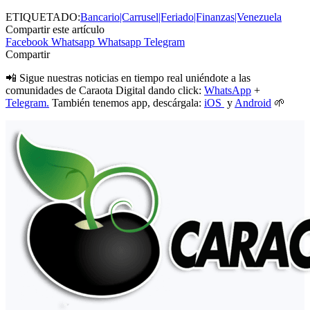
ETIQUETADO:
Bancario|Carrusel|Feriado|Finanzas|Venezuela
Compartir este artículo
Facebook
Whatsapp
Whatsapp
Telegram
Compartir
📲 Sigue nuestras noticias en tiempo real uniéndote a las
comunidades de Caraota Digital dando click:
WhatsApp
+
Telegram.
También tenemos app, descárgala:
iOS
y
Android
🌱