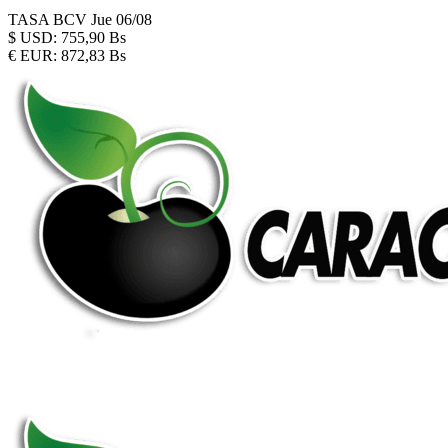
TASA BCV
Jue 06/08
$
USD:
755,90 Bs
€
EUR:
872,83 Bs