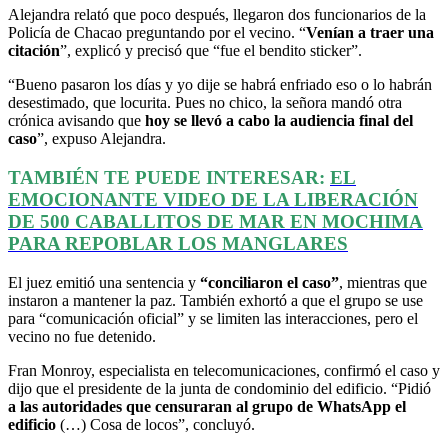
Alejandra relató que poco después, llegaron dos funcionarios de la
Policía de Chacao preguntando por el vecino. “
Venían a traer una
citación
”, explicó y precisó que “fue el bendito sticker”.
“Bueno pasaron los días y yo dije se habrá enfriado eso o lo habrán
desestimado, que locurita. Pues no chico, la señora mandó otra
crónica avisando que
hoy se llevó a cabo la audiencia final del
caso
”, expuso Alejandra.
TAMBIÉN TE PUEDE INTERESAR:
EL
EMOCIONANTE VIDEO DE LA LIBERACIÓN
DE 500 CABALLITOS DE MAR EN MOCHIMA
PARA REPOBLAR LOS MANGLARES
El juez emitió una sentencia y
“conciliaron el caso”
, mientras que
instaron a mantener la paz. También exhortó a que el grupo se use
para “comunicación oficial” y se limiten las interacciones, pero el
vecino no fue detenido.
Fran Monroy, especialista en telecomunicaciones, confirmó el caso y
dijo que el presidente de la junta de condominio del edificio. “Pidió
a las autoridades que censuraran al grupo de WhatsApp el
edificio
(…) Cosa de locos”, concluyó.