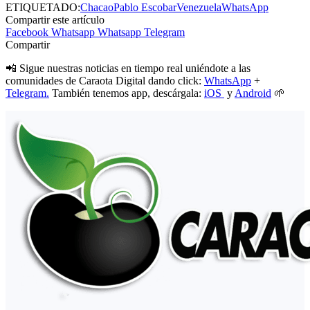
ETIQUETADO:
Chacao
Pablo Escobar
Venezuela
WhatsApp
Compartir este artículo
Facebook
Whatsapp
Whatsapp
Telegram
Compartir
📲 Sigue nuestras noticias en tiempo real uniéndote a las
comunidades de Caraota Digital dando click:
WhatsApp
+
Telegram.
También tenemos app, descárgala:
iOS
y
Android
🌱