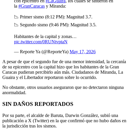
con epicentro en
#LaGuaira
, los cuales se sintieron en
la
#GranCaracas
y Miranda:
📉 Primer sismo (8:12 PM): Magnitud 3.7.
📉 Segundo sismo (9:46 PM): Magnitud 3.5.
Habitantes de la capital y zonas…
pic.twitter.com/0RUNtvptaN
— Reporte Ya (@ReporteYa)
May 17, 2026
A pesar de que el segundo fue de una menor intensidad, la cercanía
de su epicentro con la capital hizo que los habitantes de la Gran
Caracas pudieran percibirlo aún más. Ciudadanos de Miranda, La
Guaira y el Libertador reportaron sobre lo ocurrido.
No obstante, otros usuarios aseguraron que no detectaron ninguna
anormalidad.
SIN DAÑOS REPORTADOS
Por su parte, el alcalde de Baruta, Darwin González, subió una
publicación a X (Twitter) en la que confirmó que no hubo daños en
la jurisdicción tras los sismos.