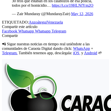
30 reos que estaban en los calabozos de esa policía,
todos por el homicidio…
https://t.co/19HLNfYm2O
— Zair Mundaray (@MundarayZair)
May 12, 2026
ETIQUETADO:
Anzoátegui
Venezuela
Compartir este artículo
Facebook
Whatsapp
Whatsapp
Telegram
Compartir
📲 Sigue nuestras noticias en tiempo real uniéndote a las
comunidades de Caraota Digital dando click:
WhatsApp
+
Telegram.
También tenemos app, descárgala:
iOS
y
Android
🌱