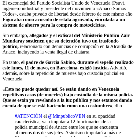
El exconcejal del Partido Socialista Unido de Venezuela (Psuv),
ingeniero industrial y presidente del movimiento «Anaco Somos
Todos», estaba privado de libertad desde febrero de este mismo año.
Figuraba como acusado de estafa agravada, vinculada a un
sistema de ahorro para la compra de motocicletas.
Sin embargo,
allegados y el exfiscal del Ministerio Público Zair
Mundaray sostienen que su detención tuvo un trasfondo
político,
relacionado con denuncias de corrupción en la Alcaldía de
Anaco, incluyendo la venta ilegal de chatarra.
En tanto,
el padre de García Sabino, durante el sepelio realizado
este lunes, 11 de mayo, en Barcelona, exigió justicia.
Advirtió,
además, sobre la repetición de muertes bajo custodia policial en
Venezuela.
«Esto no puede quedar así. Se están dando en Venezuela
repetitivos casos (de muertes) bajo custodia de la misma policía.
Que se están ya revelando a la luz pública y nos estamos dando
cuenta de que se está haciendo como una costumbre»
, dijo.
#ATENCIÓN
el
@MinpublicoVEN
en su opacidad
característica, va a imputar a 12 funcionarios de la
policía municipal de Anaco entre los que se encuentra
al menos dos de sus jefes. Asimismo imputará a más de